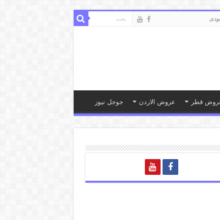
ودى
روض قطر
عروض الاردن
جوجل نيوز