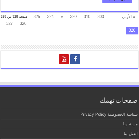
« الأولى
...
300
310
320
«
324
325
صفحة 328 من 328
327
326
328
صفحات تهمك
سياسة الخصوصية Privacy Policy
من نحن!
اتصل بنا