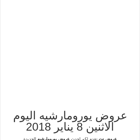
عروض يورومارشيه اليوم
الاثنين 8 يناير 2018
عروض نت
تقدم لكم احدث
عروض يورومارشيه
الجديدة