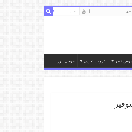
ودى
روض قطر
عروض الاردن
جوجل نيوز