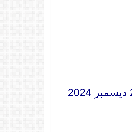
عروض نورى السعودية اليوم 29 نوفمبر حتى 2 ديسمبر 2024