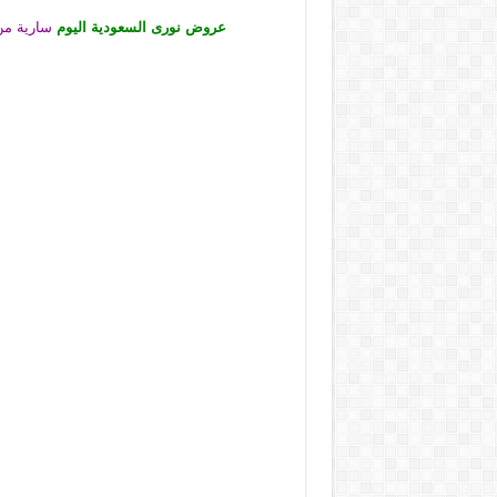
عروض نورى السعودية اليوم
سارية من 29 نوفمبر حتى 2 ديسمبر 2024 جمعة التوفير او حتى نفاذ ا