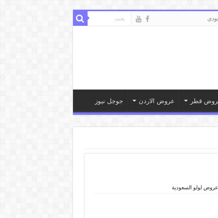
ودى
روض قطر
عروض الاردن
جوجل نيوز
روض لولو السعودية