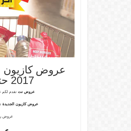
2017 حتى 9 يناير 2018
عروض نت
تقدم لكم
ع
عروض كازيون الجديدة
تسرى م
عروض را