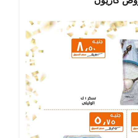
ض كازيون