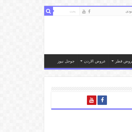
ودى
روض قطر
عروض الاردن
جوجل نيوز