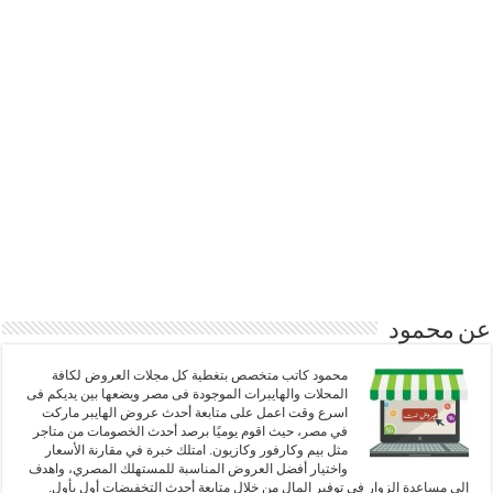
عن محمود
محمود كاتب متخصص بتغطية كل مجلات العروض لكافة
المحلات والهايبرات الموجودة فى مصر ويضعها بين يديكم فى
اسرع وقت اعمل على متابعة أحدث عروض الهايبر ماركت
في مصر، حيث اقوم يوميًا برصد أحدث الخصومات من متاجر
مثل بيم وكارفور وكازيون. امتلك خبرة في مقارنة الأسعار
واختيار أفضل العروض المناسبة للمستهلك المصري، واهدف
إلى مساعدة الزوار في توفير المال من خلال متابعة أحدث التخفيضات أول بأول.