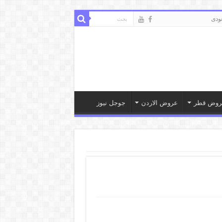
ودى
روض قطر
عروض الاردن
جوجل نيوز