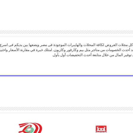
 مجلات العروض لكافة المحلات والهايبرات الموجودة فى مصر ويضعها بين يديكم فى اسرع
د أحدث الخصومات من متاجر مثل بيم وكارفور وكازيون. امتلك خبرة في مقارنة الأسعار واخ
توفير المال من خلال متابعة أحدث التخفيضات أول بأول.