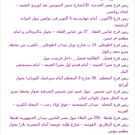
رنين
فرع مصر الجديدة: 130شارع جسر السويس بعد كوبري التجنيد –
إتجاه روكسي .
رنين
فرع 6أكتوبر : أمام جهازمدينة 6 أكتوبر فى دولفين مول البوابة
الرئيسية .
رنين
فرع عباس_العقاد : 37 ش عباس العقاد – بجوار ماكدونالدز و امام
مطعم ام حسن .
رنين
فرع لاظوغلي :14 ب شارع نوبار ميدان لاظوغلي _ بالقرب من محطة
مترو سعد زغلول
رنين
فرع فيصل : الطالبية فيصل _ داخل فرست مول
رنين
فرع شبرا الخيمة – أمام قسم اول شبرا الخيمة – امام مستشفى
النيل .
رنين
فرع المقطم : 39 شارع 9 المقطم أمام سيراميك كليوباترا بجوار
أورانج
رنين
فرع عين شمس : مول غنيم عين شمس الشرقية بجوار محطة مترو
عزبة النخل بجوار حلوانى لبنان
رنين
فرع المحلة : ميدان المشحمة – فوق اولاد رجب – المحلة الكبرى –
الغربية
رنين
فرع طنطا : 255 ش الجلاء مول مصر للتامين ميدان الجمهورية طنطا
رنين
فرع الزقازيق: القومية – شارع طلبة عويضة أمام المصرية بلازا بجوار
مطعم مؤمن