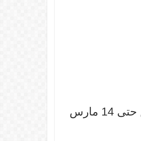
عروض العثيم السعودية الاسبوعية من 8 مارس حتى 14 مارس