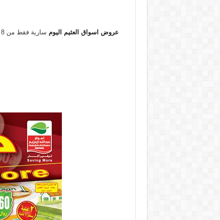
عروض اسواق العثيم اليوم
سارية فقط من 8 مارس 2018 و حتى 14 مارس 2018 او حتى نفاذ الكمية فى جميع الفروع ب