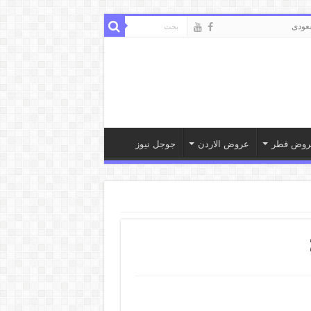
ودى
روض قطر
عروض الاردن
جوجل نيوز