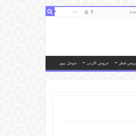
ودى
روض قطر
عروض الاردن
جوجل نيوز