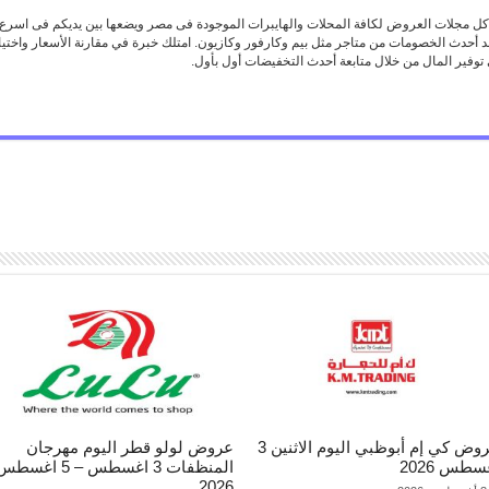
 مجلات العروض لكافة المحلات والهايبرات الموجودة فى مصر ويضعها بين يديكم فى اسرع
د أحدث الخصومات من متاجر مثل بيم وكارفور وكازيون. امتلك خبرة في مقارنة الأسعار واخ
توفير المال من خلال متابعة أحدث التخفيضات أول بأول.
عروض كي إم أبوظبي اليوم الاثنين 3
عروض لولو قطر اليوم مهرجان
سطس 2026
المنظفات 3 اغسطس – 5 اغسط
2026