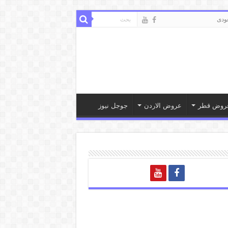
ودى
روض قطر
عروض الاردن
جوجل نيوز