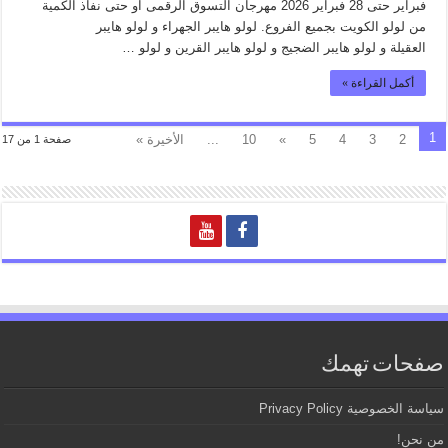
فبراير حتى 28 فبراير 2026 مهرجان التسوق الرقمى او حتى نفاذ الكمية
من لولو الكويت بجميع الفروع. لولو هايبر الجهراء و لولو هايبر
العقيلة و لولو هايبر الضجيج و لولو هايبر القرين و لولو …
أكمل القراءة »
1
2
3
4
5
»
10
...
الأخيرة »
صفحة 1 من 17
صفحات تهمك
سياسة الخصوصية Privacy Policy
من نحن!