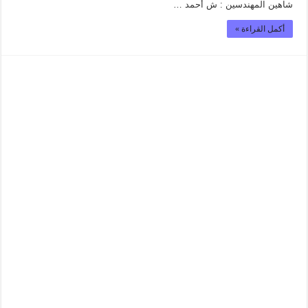
شاهين المهندسين : ش أحمد …
أكمل القراءة »