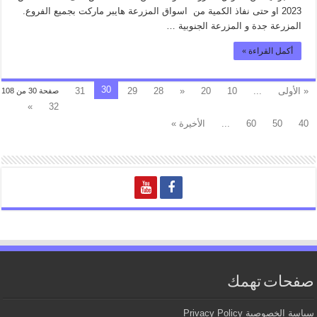
2023 او حتى نفاذ الكمية من اسواق المزرعة هايبر ماركت بجميع الفروع.
المزرعة جدة و المزرعة الجنوبية …
أكمل القراءة »
30
« الأولى
...
10
20
«
28
29
31
صفحة 30 من 108
»
32
40
50
60
...
الأخيرة »
صفحات تهمك
سياسة الخصوصية Privacy Policy