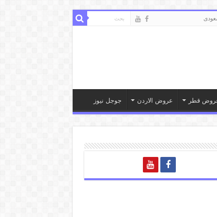
ودى
روض قطر
عروض الاردن
جوجل نيوز