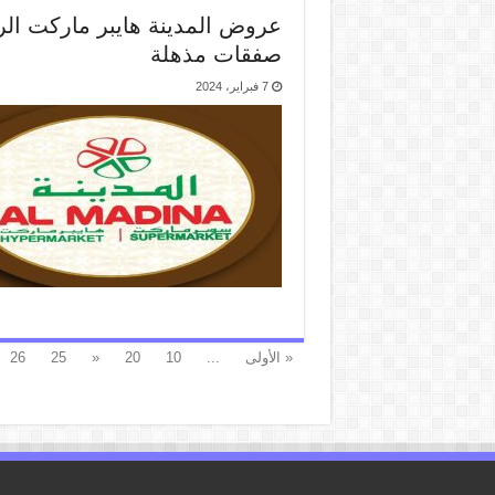
صفقات مذهلة
7 فبراير، 2024
« الأولى
...
10
20
«
25
26