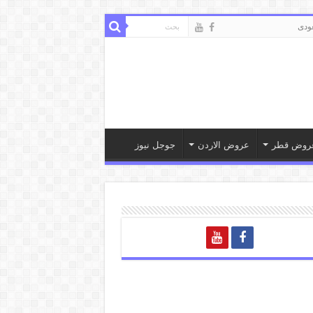
ودى
روض قطر
عروض الاردن
جوجل نيوز