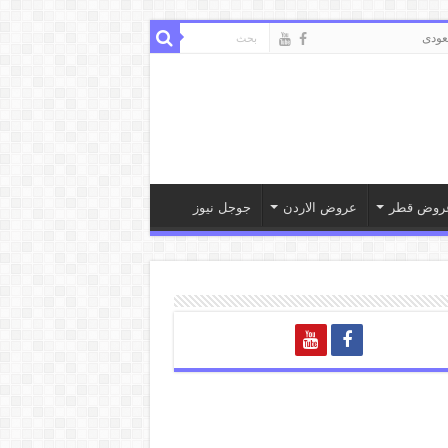
ودى
روض قطر
عروض الاردن
جوجل نيوز