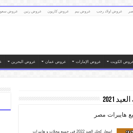
صر
عروض اولاد رجب
عروض بيم
عروض كازيون
عروض رنين
عروض سعود
روض الكويت
عروض الإمارات
عروض عمان
عروض البحرين
ع
يد 2021
اسعار كحك العيد 2022 فى جميع محلات و هايبرات