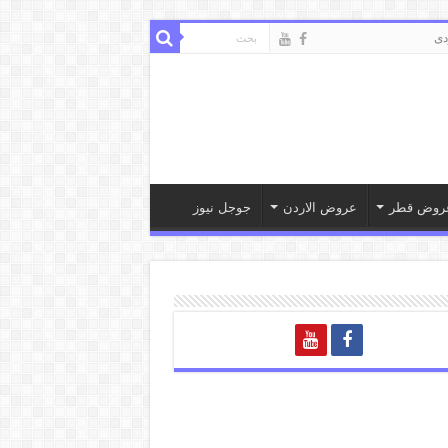
ى
روض قطر
عروض الاردن
جوجل نيوز