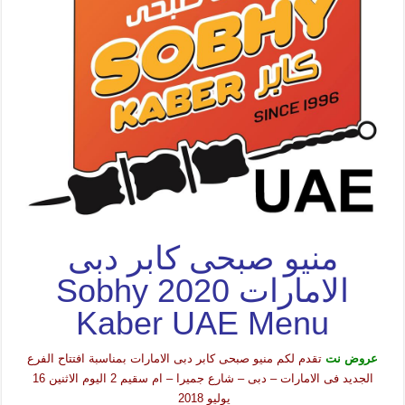
منيو صبحى كابر دبى
الامارات 2020 Sobhy
Kaber UAE Menu
عروض نت
تقدم لكم منيو صبحى كابر دبى الامارات بمناسبة افتتاح الفرع
الجديد فى الامارات – دبى – شارع جميرا – ام سقيم 2 اليوم الاثنين 16
يوليو 2018