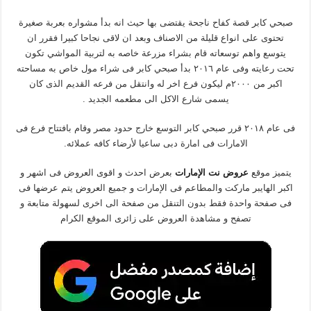
صبحي كابر قصة كفاح ناجحة يقتضى بها حيث انه بدأ مشواره بعربة صغيرة
تحتوى على انواع قليلة من الاصناف وبعد ان لاقى نجاحا كبيرا فقرر ان
يتوسع واهم توسعاته قام بشراء مزرعة خاصه به لتربية المواشي تكون
تحت رعايته وفى عام ٢٠١٦ بدأ صبحي كابر فى شراء مول خاص به مساحته
اكبر من ٢٠٠٠م ليكون فرع اخر له وانتقل من فرعه القديم الذى كان
يسمى شارع الاكل الى مطعمه الجديد .
فى عام ٢٠١٨ قرر صبحي كابر التوسع خارج حدود مصر وقام بافتتاح فرع فى
الامارات فى امارة دبى ساعيا لأرضاء كافه عملائه.
يتميز موقع
عروض نت الإمارات
بعرض احدث و اقوى العروض فى اشهر و
اكبر الهايبر ماركت والمطاعم فى الإمارات و جميع العروض يتم عرضها فى
فى صفحة واحدة فقط بدون التنقل من صفحة الى اخرى لسهولة متابعة و
تصفح و مشاهدة العروض على زائرى الموقع الكرام