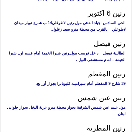
رنين 6 اكتوبر
الحى السادس اجياد انفنتى مول.رنين لاظوغلي14 ب شارع نوبار ميدان
لاظوغلي _ بالقرب من محطة مترو سعد زغلول.
رنين فيصل
الطالبية فيصل _ داخل فرست مول.رنين شبرا الخيمة أمام قسم اول شبرا
الخيمة – امام مستشفى النيل .
رنين المقطم
39 شارع 9 المقطم أمام سيراميك كليوباترا بجوار أورانج.
رنين عين شمس
مول غنيم عين شمس الشرقية بجوار محطة مترو عزبة النخل بجوار حلوانى
لبنان.
رنين المطرية