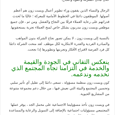
الرجال والنساء الذين يقفون وراء تطوير أعمال ويست زون هم أعظم
أصولها. الموظفون دائمًا في الخطوط الأمامية للمعركة ؛ غالبًا ما تُحدث
قدراتهم على رعاية العملاء فرقًا بين النجاح والفشل. ومن ثم ، فإن جميع
موظفي ويست زون مدربون بشكل خاص لمنح العملاء تجربة يستحقونها.
بالنسبة إلى ويست زون ، لا يمكن تصور نجاح الشركة بدون المواهب
والمبادرة الفردية والقدرة الابتكارية لكل موظف. لقد منحت الشركة دائمًا
كل فرد الفرصة لاقتراح الأفكار وتجربتها وتطويرها إذا نجحت.
ينعكس التفاني في الجودة والقيمة
والخدمة في التزامنا تجاه المجتمع الذي
نخدمه وندعمه.
كون ويست زون منظمة مسؤولة ، تسعى دائمًا إلى تقليل أي تأثير سلبي
وتحسين المجتمع والبيئة التي نعيش فيها ، من خلال دعم مجموعة متنوعة
من المشاريع الحيوية.
في ويست زون نأخذ مسؤوليتنا الاجتماعية على محمل الجد ، يوفر عملها
المجتمعي مسؤوليات اجتماعية بالإضافة إلى التمويل والرعاية والمساعدة