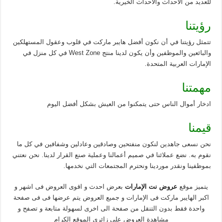
للعديد من الأحداث والأحداث الخيرية.
رؤيتنا
تتمثل رؤيتنا في أن نكون أفضل هايبر ماركت في قلوب وعقول المستهلكين
والبائعين والموظفين وأن يكون لدينا منتج West Zone في كل منزل في
الإمارات العربية المتحدة.
مهمتنا
ادخار أموال الناس حتى يتمكنوا من العيش بشكل أفضل اليوم
قيمنا
نحن نسعى جاهدين لنكون منفتحين وصادقين وعادلين وشفافين في كل ما
نقوم به. نضع عملائنا في صميم أعمالنا وعملية صنع القرار لدينا. نحن نعتني
بموظفينا ونقدر موردينا ونحترم المجتمعات التي نخدمها.
يتميز موقع
عروض نت الإمارات
بعرض احدث و اقوى العروض فى اشهر و
اكبر الهايبر ماركت فى الإمارات و جميع العروض يتم عرضها فى فى صفحة
واحدة فقط بدون التنقل من صفحة الى اخرى لسهولة متابعة و تصفح و
مشاهدة العروض على زائرى الموقع الكرام