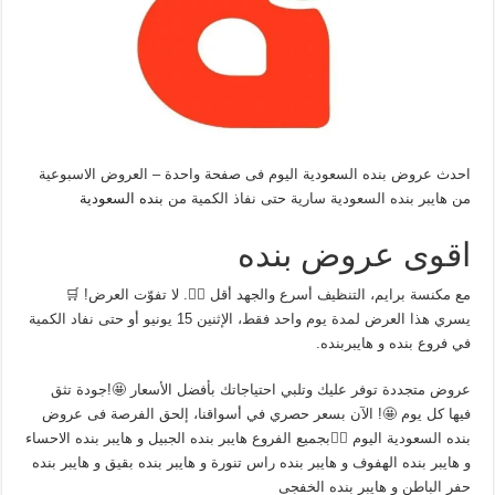
احدث عروض بنده السعودية اليوم فى صفحة واحدة – العروض الاسبوعية
من هايبر بنده السعودية سارية حتى نفاذ الكمية من
بنده السعودية
اقوى عروض بنده
مع مكنسة برايم، التنظيف أسرع والجهد أقل 👌🏻. لا تفوّت العرض! 🛒
يسري هذا العرض لمدة يوم واحد فقط، الإثنين 15 يونيو أو حتى نفاد الكمية
في فروع بنده و هايبربنده.
عروض متجددة توفر عليك وتلبي احتياجاتك بأفضل الأسعار 🤩!جودة تثق
فيها كل يوم 🤩! الآن بسعر حصري في أسواقنا، إلحق الفرصة فى عروض
بنده السعودية اليوم 👌🏻بجميع الفروع هايبر بنده الجبيل و هايبر بنده الاحساء
و هايبر بنده الهفوف و هايبر بنده راس تنورة و هايبر بنده بقيق و هايبر بنده
حفر الباطن و هايبر بنده الخفجى