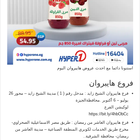
استنونا دائما مع احدث
عروض هايبروان
اليوم
فروع هايبروان
فرع هايبروان الشيخ زايد : مدخل رقم ( 1 ) مدينة الشيخ زايد – محور 26
يوليو – 6 أكتوبر .محافظةالجيزة
لوكيشن الفرع
https://bit.ly/4hbObCc
فرع هايبروان العاشر من رمضان : طريق مصر الاسماعيلية الصحراوي-
مخرج طريق الخدمات لكوبري المنطقة الصناعية – مدينة العاشر من
رمضان- محافظة الشرقية..