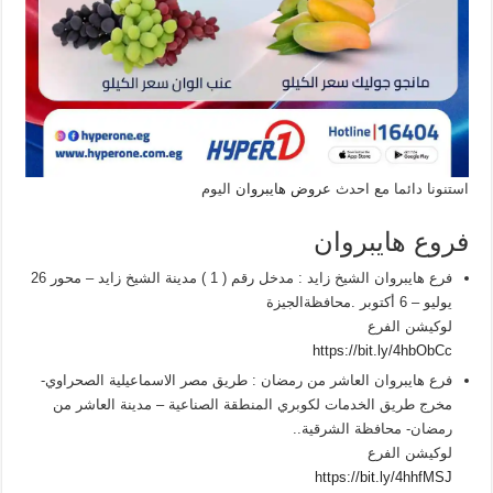
استنونا دائما مع احدث
عروض هايبروان
اليوم
فروع هايبروان
فرع هايبروان الشيخ زايد : مدخل رقم ( 1 ) مدينة الشيخ زايد – محور 26
يوليو – 6 أكتوبر .محافظةالجيزة
لوكيشن الفرع
https://bit.ly/4hbObCc
فرع هايبروان العاشر من رمضان : طريق مصر الاسماعيلية الصحراوي-
مخرج طريق الخدمات لكوبري المنطقة الصناعية – مدينة العاشر من
رمضان- محافظة الشرقية..
لوكيشن الفرع
https://bit.ly/4hhfMSJ