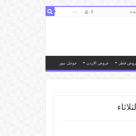
ودى
روض قطر
عروض الاردن
جوجل نيوز