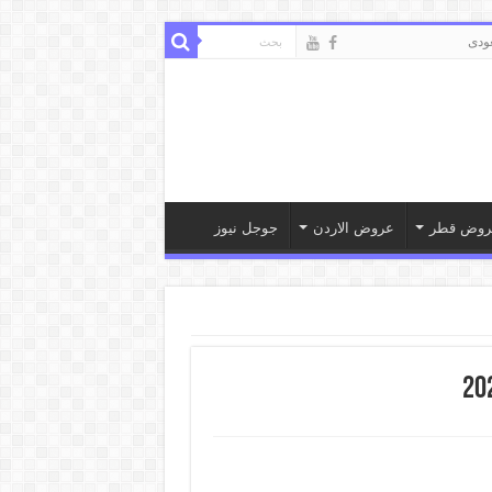
ودى
روض قطر
عروض الاردن
جوجل نيوز