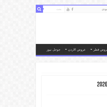
ودى
روض قطر
عروض الاردن
جوجل نيوز