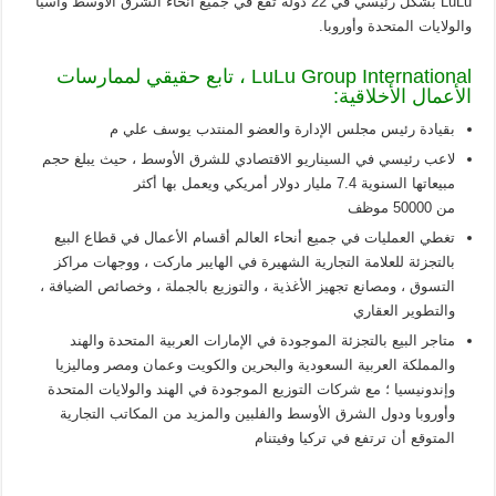
LuLu بشكل رئيسي في 22 دولة تقع في جميع أنحاء الشرق الأوسط وآسيا
والولايات المتحدة وأوروبا.
LuLu Group International ، تابع حقيقي لممارسات
الأعمال الأخلاقية:
بقيادة رئيس مجلس الإدارة والعضو المنتدب يوسف علي م
لاعب رئيسي في السيناريو الاقتصادي للشرق الأوسط ، حيث يبلغ حجم
مبيعاتها السنوية 7.4 مليار دولار أمريكي ويعمل بها أكثر
من 50000 موظف
تغطي العمليات في جميع أنحاء العالم أقسام الأعمال في قطاع البيع
بالتجزئة للعلامة التجارية الشهيرة في الهايبر ماركت ، ووجهات مراكز
التسوق ، ومصانع تجهيز الأغذية ، والتوزيع بالجملة ، وخصائص الضيافة ،
والتطوير العقاري
متاجر البيع بالتجزئة الموجودة في الإمارات العربية المتحدة والهند
والمملكة العربية السعودية والبحرين والكويت وعمان ومصر وماليزيا
وإندونيسيا ؛ مع شركات التوزيع الموجودة في الهند والولايات المتحدة
وأوروبا ودول الشرق الأوسط والفلبين والمزيد من المكاتب التجارية
المتوقع أن ترتفع في تركيا وفيتنام