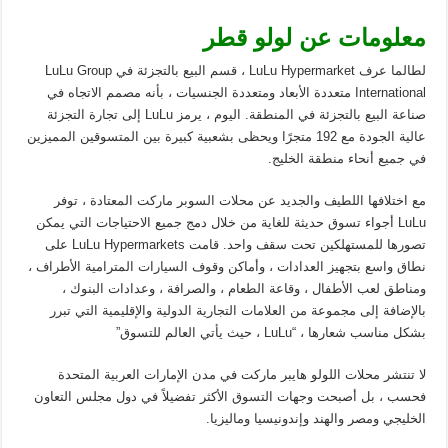
معلومات عن لولو قطر
لطالما عرف LuLu Hypermarket ، قسم البيع بالتجزئة في LuLu Group
International متعددة الأبعاد ومتعددة الجنسيات ، بأنه مصمم الاتجاه في
صناعة البيع بالتجزئة في المنطقة. اليوم ، يرمز LuLu إلى تجارة التجزئة
عالية الجودة مع 192 متجرًا ويحظى بشعبية كبيرة بين المتسوقين المميزين
في جميع أنحاء منطقة الخليج.
مع اختلافها اللطيف والجديد عن محلات السوبر ماركت المعتادة ، توفر
LuLu أجواء تسوق حديثة للغاية من خلال دمج جميع الاحتياجات التي يمكن
تصورها للمستهلكين تحت سقف واحد. قامت LuLu Hypermarkets على
نطاق واسع بتجهيز العدادات ، وأماكن وقوف السيارات المترامية الأطراف ،
ومناطق لعب الأطفال ، وقاعة الطعام ، والصرافة ، وعدادات البنوك ،
بالإضافة إلى مجموعة من العلامات التجارية الدولية والإقليمية التي تبرر
بشكل مناسب شعارها ، “LuLu ، حيث يأتي العالم للتسوق”
لا تنتشر محلات اللولو هايبر ماركت في مدن الإمارات العربية المتحدة
فحسب ، بل أصبحت وجهات التسوق الأكثر تفضيلاً في دول مجلس التعاون
الخليجي ومصر والهند وإندونيسيا وماليزيا.