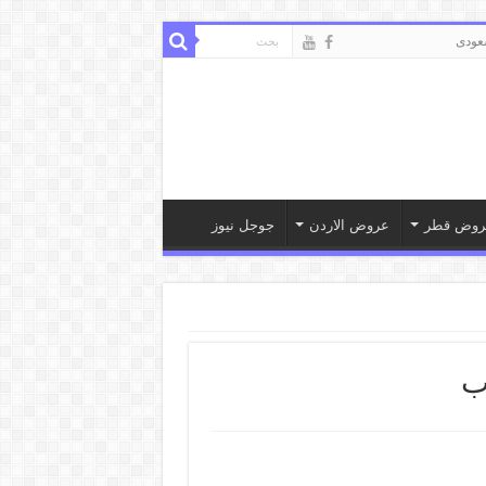
ودى
روض قطر
عروض الاردن
جوجل نيوز