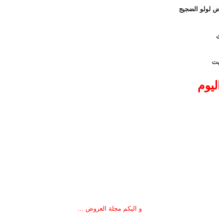
 لولو الضجيج
ى
يت
ليوم
و اليكم مجلة العروض …