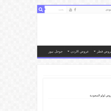
ودى
روض قطر
عروض الاردن
جوجل نيوز
وض لولو السعودية