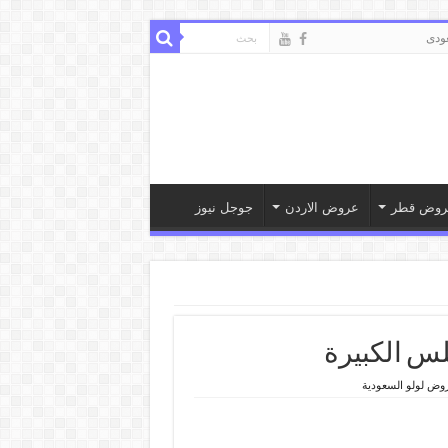
ودى
روض قطر
عروض الاردن
جوجل نيوز
وض لولو السعودية