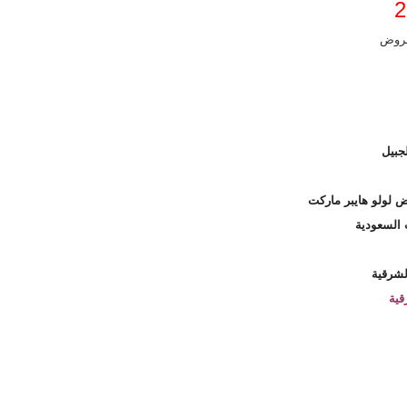
روض
جبيل
 لولو هايبر ماركت
 السعودية
لشرقية
قية