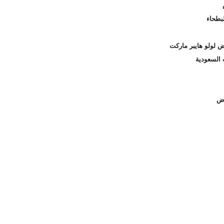
بطحاء
 لولو هايبر ماركت
 السعودية
اض