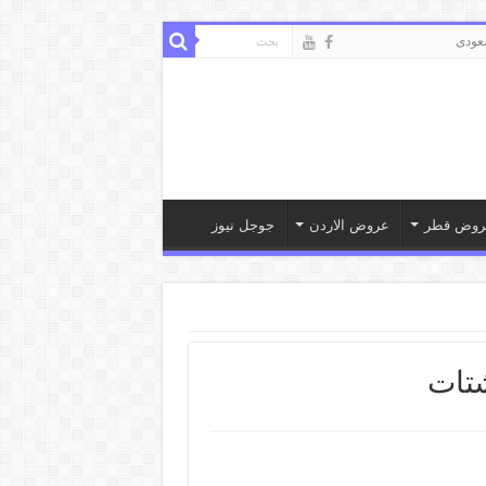
ودى
روض قطر
عروض الاردن
جوجل نيوز