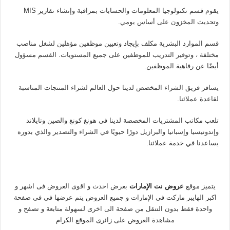
يقوم قسم تكنولوجيا المعلومات والحسابات بمراقبة وإنشاء تقارير MIS
وتحديث المخزون على أساس يومي.
قسم الموارد البشرية مكلف بإيجاد وتعيين موظفين مؤهلين لشغل مناصب
مختلفة ، وتوفير التدريب للموظفين على جميع المستويات. القسم مسؤول
أيضًا عن رفاهية الموظفين.
يسافر فريق الشراء المخصص لدينا حول العالم لشراء المنتجات المناسبة
لقاعدة عملائنا.
تلعب مكاتب المشتريات المخصصة لدينا في هونغ كونغ والصين وتايلاند
وإندونيسيا وإسبانيا والبرازيل دورًا حيويًا في الشراء والتصدير والذي بدوره
يساعدنا في خدمة عملائنا.
يتميز موقع
عروض نت الإمارات
بعرض احدث و اقوى العروض فى اشهر و
اكبر الهايبر ماركت فى الإمارات و جميع العروض يتم عرضها فى فى صفحة
واحدة فقط بدون التنقل من صفحة الى اخرى لسهولة متابعة و تصفح و
مشاهدة العروض على زائرى الموقع الكرام