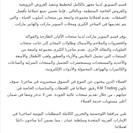
قسم التسويق لدينا مجهز بالكامل لتخطيط وتنفيذ العروض الترويجية
والعروض الخاصة المنتظمة. وبالتالي ، فإننا نضمن تمتع عملائنا بأفضل
الصفقات. نقدم لعملائنا مجموعة واسعة من منتجات أسلوب الحياة ، والتي
يتم تقديمها في المتاجر الكبرى ومحلات السوبر ماركت والهايبر ماركت.
يوفر قسم السوبر ماركت لدينا منتجات الألبان الطازجة والفواكه
والخضروات والملاحم والأسماك وطاولات المخابز إلى جانب منتجات
الحلويات والبقالة الأخرى. تقدم متاجرنا الكبرى مجموعة واسعة من
المنتجات التي تشمل الملابس والأزياء والعطور ولعب الأطفال والأمتعة
والأحذية والمستجدات ومستحضرات التجميل والمنتجات المنزلية والساعات
والكاميرات والهواتف المحمولة والأدوات الإلكترونية.
العملاء الذين يبحثون عن التنوع في التسوق سيختبرونه في متاجرنا. سوف
تكون KM Trading رفيق عملائنا في اللحظات والمناسبات الخاصة في
حياتهم ، من خلال تقديم منتجات عالية الجودة. نحن لا ندخر وسعا في ضمان
أعلى مستويات خدمة العملاء.
تلبي مرافقنا اللوجستية والتخزين الكاملة المتطلبات اليومية لمتاجرنا في
الإمارات العربية المتحدة وسلطنة عمان ، مما يضمن أننا متاحون دائمًا
لعملائنا.