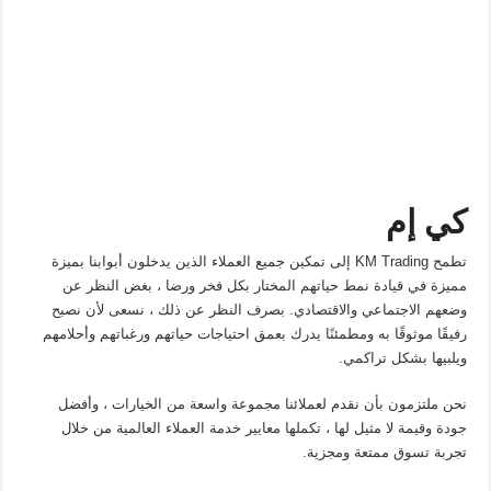
كي إم
تطمح KM Trading إلى تمكين جميع العملاء الذين يدخلون أبوابنا بميزة
مميزة في قيادة نمط حياتهم المختار بكل فخر ورضا ، بغض النظر عن
وضعهم الاجتماعي والاقتصادي. بصرف النظر عن ذلك ، نسعى لأن نصبح
رفيقًا موثوقًا به ومطمئنًا يدرك بعمق احتياجات حياتهم ورغباتهم وأحلامهم
ويلبيها بشكل تراكمي.
نحن ملتزمون بأن نقدم لعملائنا مجموعة واسعة من الخيارات ، وأفضل
جودة وقيمة لا مثيل لها ، تكملها معايير خدمة العملاء العالمية من خلال
تجربة تسوق ممتعة ومجزية.