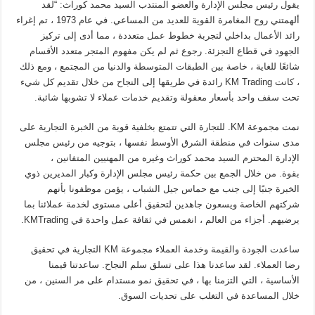
يقول رئيس مجلس الإدارة والعضو المنتدب السيد محمد كوراث: “لقد
ألهمتني روح المغامرة القوية للعديد من المساعي. في عام 1973 ، تم إغراء
رائد الأعمال بداخلي لتجربة خطوط عمل متعددة ، مما أدى إلى تركيز
الجهود في قطاع التجزئة. رجوع ثم لم يكن مفهوم المتجر متعدد الأقسام
شائعًا للغاية ، خاصة بين الطبقات المتوسطة والدنيا من المجتمع ، ومع ذلك
، كانت KM Trading رائدة في طريقها إلى النجاح من خلال تقديم كل شيء
تحت سقف واحد بأسعار معقولة وتقديم خدمات عملاء لا تشوبها شائبة.
نمت مجموعة KM. للتجارة التي تتمتع بخلفية قوية من الخبرة التجارية على
مدى سنوات في منطقة الشرق الأوسط نفسها ، بتوجيه من رئيس مجلس
الإدارة المحترم السيد محمد كوراث وغيره من المهنيين المتفانين ،
بقوة. من خلال الجمع بين حكمة رئيس مجلس الإدارة وكبار المديرين ذوي
الخبرة جنبًا إلى جنب مع حماس جيل الشباب ، يؤمن موظفونا بأنهم
شركتهم الخاصة ويسعون جاهدين لتحقيق أعلى مستوى لخدمة عملائنا بما
يرضيهم. أجزاء من العالم ، انغمس في ثقافة عمل واحدة في KMTrading.
ساعدت الجودة والقيمة وخدمة العملاء مجموعة KM التجارية في تحقيق
رضا العملاء. لقد ساعدنا هذا على تسلق سلم النجاح. ساعدتنا قيمنا
الأساسية ، التي التزمنا بها ، في تحقيق نمو مستدام على مر السنين ، من
خلال المساعدة في التغلب على تحديات السوق.