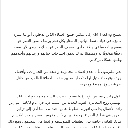
تطمح KM Trading إلى تمكين جميع العملاء الذين يدخلون أبوابنا بميزة
مميزة في قيادة نمط حياتهم المختار بكل فخر ورضا ، بغض النظر عن
وضعهم الاجتماعي والاقتصادي. بصرف النظر عن ذلك ، نسعى لأن نصبح
رفيقًا موثوقًا به ومطمئنًا يدرك بعمق احتياجات حياتهم ورغباتهم وأحلامهم
ويلبيها بشكل تراكمي.
نحن ملتزمون بأن نقدم لعملائنا مجموعة واسعة من الخيارات ، وأفضل
جودة وقيمة لا مثيل لها ، تكملها معايير خدمة العملاء العالمية من خلال
تجربة تسوق ممتعة ومجزية.
يقول رئيس مجلس الإدارة والعضو المنتدب السيد محمد كوراث: “لقد
ألهمتني روح المغامرة القوية للعديد من المساعي. في عام 1973 ، تم إغراء
رائد الأعمال بداخلي لتجربة خطوط عمل متعددة ، مما أدى إلى تركيز
الجهود في قطاع التجزئة. رجوع ثم لم يكن مفهوم المتجر متعدد الأقسام
شائعًا للغاية ، خاصة بين الطبقات المتوسطة والدنيا من المجتمع ، ومع ذلك
، كانت KM Trading رائدة في طريقها إلى النجاح من خلال تقديم كل شيء