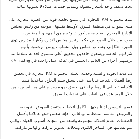
تحت سقف واحد بأسعار معقولة وتقديم خدمات عملاء لا تشوبها شائبة.
نمت مجموعة KM. للتجارة التي تتمتع بخلفية قوية من الخبرة التجارية على
مدى سنوات في منطقة الشرق الأوسط نفسها ، بتوجيه من رئيس مجلس
الإدارة المحترم السيد محمد كوراث وغيره من المهنيين المتفانين ،
بقوة. من خلال الجمع بين حكمة رئيس مجلس الإدارة وكبار المديرين ذوي
الخبرة جنبًا إلى جنب مع حماس جيل الشباب ، يؤمن موظفونا بأنهم
شركتهم الخاصة ويسعون جاهدين لتحقيق أعلى مستوى لخدمة عملائنا بما
يرضيهم. أجزاء من العالم ، انغمس في ثقافة عمل واحدة في KMTrading.
ساعدت الجودة والقيمة وخدمة العملاء مجموعة KM التجارية في تحقيق
رضا العملاء. لقد ساعدنا هذا على تسلق سلم النجاح. ساعدتنا قيمنا
الأساسية ، التي التزمنا بها ، في تحقيق نمو مستدام على مر السنين ، من
خلال المساعدة في التغلب على تحديات السوق.
قسم التسويق لدينا مجهز بالكامل لتخطيط وتنفيذ العروض الترويجية
والعروض الخاصة المنتظمة. وبالتالي ، فإننا نضمن تمتع عملائنا بأفضل
الصفقات. نقدم لعملائنا مجموعة واسعة من منتجات أسلوب الحياة ، والتي
يتم تقديمها في المتاجر الكبرى ومحلات السوبر ماركت والهايبر ماركت.