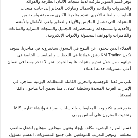
يوفر قسم السوبر ماركت لدينا منتجات الألبان الطازجة والفواكه
والخضروات والملاحم والأسماك وطاولات المخابز إلى جانب منتجات
الحلويات والبقالة الأخرى. تقدم متاجرنا الكبرى مجموعة واسعة من
المنتجات التي تشمل الملابس والأزياء والعطور ولعب الأطفال والأمتعة
والأحذية والمستجدات ومستحضرات التجميل والمنتجات المنزلية والساعات
والكاميرات والهواتف المحمولة والأدوات الإلكترونية.
العملاء الذين يبحثون عن التنوع في التسوق سيختبرونه في متاجرنا. سوف
تكون KM Trading رفيق عملائنا في اللحظات والمناسبات الخاصة في
حياتهم ، من خلال تقديم منتجات عالية الجودة. نحن لا ندخر وسعا في ضمان
أعلى مستويات خدمة العملاء.
تلبي مرافقنا اللوجستية والتخزين الكاملة المتطلبات اليومية لمتاجرنا في
الإمارات العربية المتحدة وسلطنة عمان ، مما يضمن أننا متاحون دائمًا
لعملائنا.
يقوم قسم تكنولوجيا المعلومات والحسابات بمراقبة وإنشاء تقارير MIS
وتحديث المخزون على أساس يومي.
قسم الموارد البشرية مكلف بإيجاد وتعيين موظفين مؤهلين لشغل مناصب
مختلفة ، وتوفير التدريب للموظفين على جميع المستويات. القسم مسؤول