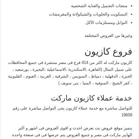
منتجات التجميل والعناية الشخصية
البسكويت والحلويات والشيكولاتة والمقرمشات
التوابل ومستلزمات الأكل
وغيرها من العروض المختلفة
فروع كازيون
كازيون ماركت له اكثر من 414 فرع فى مصر منتشرة فى جميع المحافظات
على سبيل المثال (القاهرة ،الاسكندرية ،الاسماعيلية ،البحيرة ، بورسعيد ،
الجيزة ، الدقهلية ، دمياط ، السويس ، الشرقية ، الغربية ، الفيوم ، القليوبية
، كفر الشيخ ، المنوفية ، المنيا ، بنى سويف )
خدمة عملاء كازيون ماركت
للتواصل مباشرة مع خدمة عملاء كازيون يجى التواصل مباشرة على رقم
19609
يتميز موقع
عروض نت
بعرض احدث و اقوى العروض فى اشهر و اكبر
الهايبر ماركت فى مصر و جميع العروض يتم عرضها فى فى صفحة واحدة