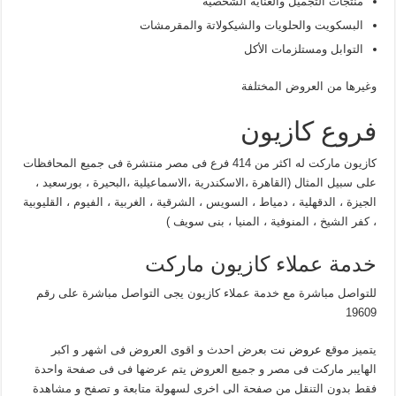
منتجات التجميل والعناية الشخصية
البسكويت والحلويات والشيكولاتة والمقرمشات
التوابل ومستلزمات الأكل
وغيرها من العروض المختلفة
فروع كازيون
كازيون ماركت له اكثر من 414 فرع فى مصر منتشرة فى جميع المحافظات
على سبيل المثال (القاهرة ،الاسكندرية ،الاسماعيلية ،البحيرة ، بورسعيد ،
الجيزة ، الدقهلية ، دمياط ، السويس ، الشرقية ، الغربية ، الفيوم ، القليوبية
، كفر الشيخ ، المنوفية ، المنيا ، بنى سويف )
خدمة عملاء كازيون ماركت
للتواصل مباشرة مع خدمة عملاء كازيون يجى التواصل مباشرة على رقم
19609
يتميز موقع
عروض نت
بعرض احدث و اقوى العروض فى اشهر و اكبر
الهايبر ماركت فى مصر و جميع العروض يتم عرضها فى فى صفحة واحدة
فقط بدون التنقل من صفحة الى اخرى لسهولة متابعة و تصفح و مشاهدة