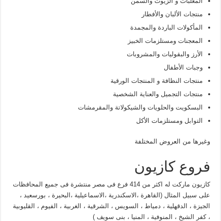
المعلبات و الزيوت والسمن
منتجات الألبان والأفطار
المأكولات الباردة والمجمدة
المعجنات ومستلزمات الخبيز
الأرز والبقوليات والمشروبات
وجبات الأطفال
منتجات النظافة و المنتجات الورقية
منتجات التجميل والعناية الشخصية
البسكويت والحلويات والشيكولاتة والمقرمشات
التوابل ومستلزمات الأكل
وغيرها من العروض المختلفة
فروع كازيون
كازيون ماركت له اكثر من 414 فرع فى مصر منتشرة فى جميع المحافظات
على سبيل المثال (القاهرة ،الاسكندرية ،الاسماعيلية ،البحيرة ، بورسعيد ،
الجيزة ، الدقهلية ، دمياط ، السويس ، الشرقية ، الغربية ، الفيوم ، القليوبية
، كفر الشيخ ، المنوفية ، المنيا ، بنى سويف )