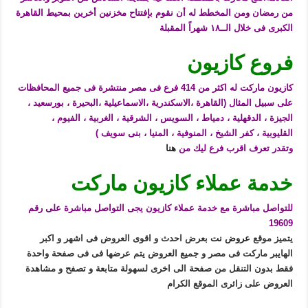
من رمضان ومن المخطط له أن نقوم بإفتتاح مخزنين أخرين بمحيط القاهرة
الكبرى فى خلال الــ١٨ شهراً المقبلة
فروع كازيون
كازيون ماركت له اكثر من 414 فرع فى مصر منتشرة فى جميع المحافظات
على سبيل المثال (القاهرة ،الاسكندرية ،الاسماعيلية ،البحيرة ، بورسعيد ،
الجيزة ، الدقهلية ، دمياط ، السويس ، الشرقية ، الغربية ، الفيوم ،
القليوبية ، كفر الشيخ ، المنوفية ، المنيا ، بنى سويف )
وتقدر تعرف اقرب فرع ليك من
هنا
خدمة عملاء كازيون ماركت
للتواصل مباشرة مع خدمة عملاء كازيون يجى التواصل مباشرة على رقم
19609
يتميز موقع
عروض نت
بعرض احدث و اقوى العروض فى اشهر و اكبر
الهايبر ماركت فى مصر و جميع العروض يتم عرضها فى فى صفحة واحدة
فقط بدون التنقل من صفحة الى اخرى لسهولة متابعة و تصفح و مشاهدة
العروض على زائرى الموقع الكرام