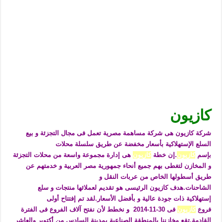
كازيون
شركة
كازيون هى شركة مساهمة مصرية تعمل فى مجال التجزئة و بيع
السلع الإستهلاكية بأسعار مخفضة عن طريق سلسلة محلات
بإسم
كازيون
.إن خطة
كازيون
هى إدارة مجموعة واسعة من محلات التجزئة
و المخازن لتغطى بهم جميع أنحاء جمهورية مصر العربية و خدمتهم عن
طريق أسطولها الخاص من عربات النقل و
الشاحنات.هدف
كازيون الرئيسى هو تقديم لعملائها منتجات و سلع
إستهلاكية ذات جودة عالية و بأفضل الأسعار.لقد تم إفتتاح أولى
فروع
كازيون
فى 30-11-2014 و نخطط لأن نفتح آلاف الفروع فى الفترة
القادمة.تقع مخازننا بالمنطقة الصناعية بمدينة السادس من أكتوبر والعاشر