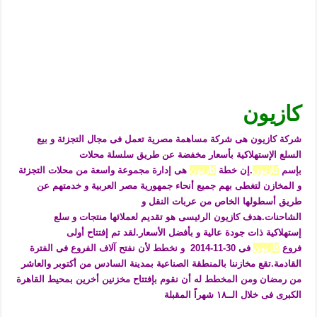
كازيون
شركة
كازيون هى شركة مساهمة مصرية تعمل فى مجال التجزئة و بيع
السلع الإستهلاكية بأسعار مخفضة عن طريق سلسلة محلات
بإسم
كازيون
.إن خطة
كازيون
هى إدارة مجموعة واسعة من محلات التجزئة
و المخازن لتغطى بهم جميع أنحاء جمهورية مصر العربية و خدمتهم عن
طريق أسطولها الخاص من عربات النقل و
الشاحنات.هدف
كازيون الرئيسى هو تقديم لعملائها منتجات و سلع
إستهلاكية ذات جودة عالية و بأفضل الأسعار.لقد تم إفتتاح أولى
فروع
كازيون
فى 30-11-2014 و نخطط لأن نفتح آلاف الفروع فى الفترة
القادمة.تقع مخازننا بالمنطقة الصناعية بمدينة السادس من أكتوبر والعاشر
من رمضان ومن المخطط له أن نقوم بإفتتاح مخزنين أخرين بمحيط القاهرة
الكبرى فى خلال الــ١٨ شهراً المقبلة