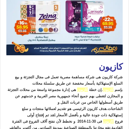
كازيون
شركة
كازيون هى شركة مساهمة مصرية تعمل فى مجال التجزئة و بيع
السلع الإستهلاكية بأسعار مخفضة عن طريق سلسلة محلات
بإسم
كازيون
.إن خطة
كازيون
هى إدارة مجموعة واسعة من محلات التجزئة
و المخازن لتغطى بهم جميع أنحاء جمهورية مصر العربية و خدمتهم عن
طريق أسطولها الخاص من عربات النقل و
الشاحنات.هدف
كازيون الرئيسى هو تقديم لعملائها منتجات و سلع
إستهلاكية ذات جودة عالية و بأفضل الأسعار.لقد تم إفتتاح أولى
فروع
كازيون
فى 30-11-2014 و نخطط لأن نفتح آلاف الفروع فى الفترة
القادمة.تقع مخازننا بالمنطقة الصناعية بمدينة السادس من أكتوبر والعاشر