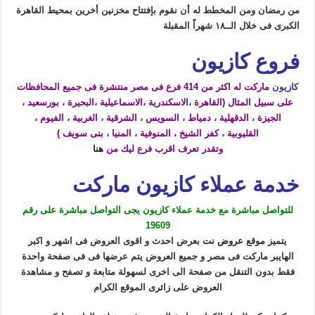
من رمضان ومن المخطط له أن نقوم بإفتتاح مخزنين أخرين بمحيط القاهرة
الكبرى فى خلال الــ١٨ شهراً المقبلة
فروع كازيون
كازيون
ماركت له اكثر من 414 فرع فى مصر منتشرة فى جميع المحافظات
على سبيل المثال (القاهرة ،الاسكندرية ،الاسماعيلية ،البحيرة ، بورسعيد ،
الجيزة ، الدقهلية ، دمياط ، السويس ، الشرقية ، الغربية ، الفيوم ،
القليوبية ، كفر الشيخ ، المنوفية ، المنيا ، بنى سويف )
وتقدر تعرف اقرب فرع ليك من
هنا
خدمة عملاء كازيون ماركت
للتواصل مباشرة مع خدمة عملاء كازيون يجى التواصل مباشرة على رقم
19609
يتميز موقع
عروض نت
بعرض احدث و اقوى العروض فى اشهر و اكبر
الهايبر ماركت فى مصر و جميع العروض يتم عرضها فى فى صفحة واحدة
فقط بدون التنقل من صفحة الى اخرى لسهولة متابعة و تصفح و مشاهدة
العروض على زائرى الموقع الكرام