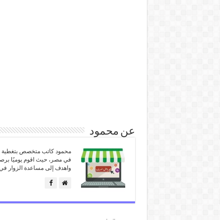
عن محمود
محمود كاتب متخصص بتغطية كل
في مصر، حيث اقوم يوميًا برص
واهدف إلى مساعدة الزوار في 