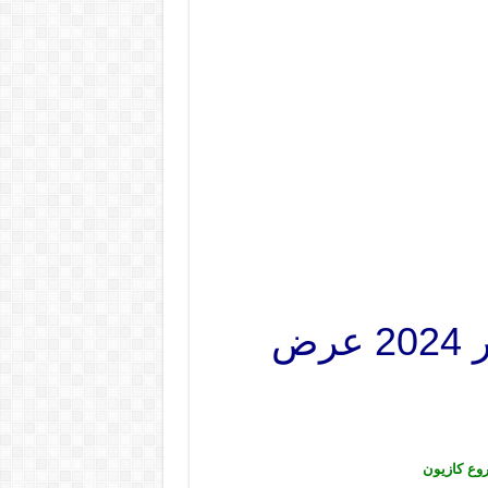
عروض كازيون الثلاثاء 6 فبراير حتى 12 فبراير 2024 عرض