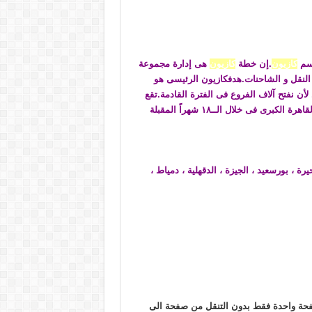
إسم
كازيون
.إن خطة
كازيون
هى إدارة مجموعة
لنقل و الشاحنات.هدف
كازيون الرئيسى هو
2 و نخطط لأن نفتح آلاف الفروع فى الفترة القادمة.تقع
ى خلال الــ١٨ شهراً المقبلة
لبحيرة ، بورسعيد ، الجيزة ، الدقهلية ، دمياط ،
حة واحدة فقط بدون التنقل من صفحة الى