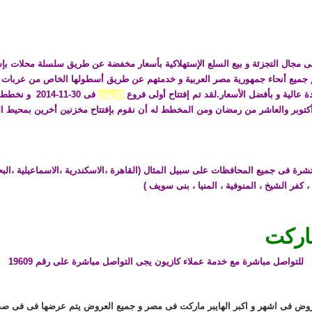
مجال التجزئة و بيع السلع الإستهلاكية بأسعار مخفضة عن طريق سلسلة محلات ب
 جميع أنحاء جمهورية مصر العربية و خدمتهم عن طريق أسطولها الخاص من عربات ا
ة عالية و بأفضل الأسعار.لقد تم إفتتاح أولى فروع
كازيون
فى 30-11-014
ر والعاشر من رمضان ومن المخطط له أن نقوم بإفتتاح مخزنين أخرين بمحيط القاهرة الكبرى ف
4 فرع فى مصر منتشرة فى جميع المحافظات على سبيل المثال (القاهرة ،الاسكندرية ،الاسماعيلية ،ا
، كفر الشيخ ، المنوفية ، المنيا ، بنى سويف )
اركت
للتواصل مباشرة مع خدمة عملاء كازيون يجى التواصل مباشرة على رقم 19609
ض فى اشهر و اكبر الهايبر ماركت فى مصر و جميع العروض يتم عرضها فى فى صف