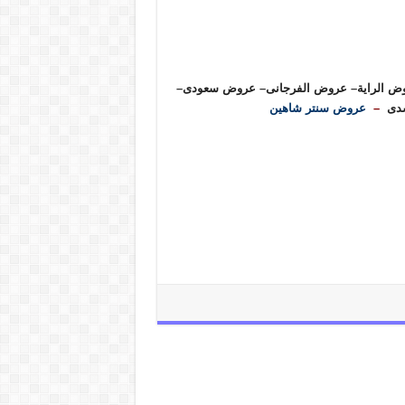
ض الراية
–
عروض الفرجانى
–
عروض سعودى
–
دى
–
عروض سنتر شاهين