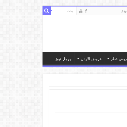
ودى
روض قطر
عروض الاردن
جوجل نيوز