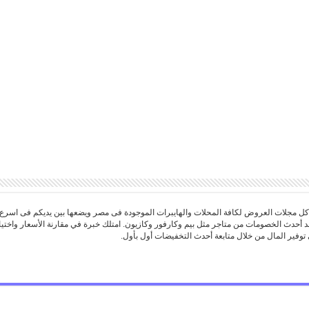
 مجلات العروض لكافة المحلات والهايبرات الموجودة فى مصر ويضعها بين يديكم فى اسرع
د أحدث الخصومات من متاجر مثل بيم وكارفور وكازيون. امتلك خبرة في مقارنة الأسعار واخ
توفير المال من خلال متابعة أحدث التخفيضات أول بأول.