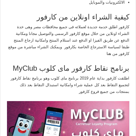
الالكترونيات والموبايل
كيفية الشراء اونلاين من كارفور
كارفور اطلق خدمة جديدة لعملائه فى جميع محافظات مصر وهى خدة
الشراء اونلاين من خلال موقع كارفور الرسمى والتوصيل مجانا ومكانية
الدفع عن طريق الفيزا او الدفع عند استلام المنتح وامكانية ارجاع المنتج
طبقا لسياسة الاسترجاع الخاصة بكارفور ويمكنك الشراء مباشرة من موقع
كارفور من
هنا
برنامج نقاط كارفور ماى كلوب MyClub
اطلقت كارفور بداية عام 2019 برنامج ماى كلوب وهو برنامج نقاط كارفور
لتجميع النقاط بعد كل عملية شراء وامكانية استبدال النقاط بعد ذلك
بمنتجات من جميع فروع كارفور