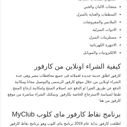
منتجات الالبان والجبن
المنظفات والعناية بالمنزل
الملابس والمفروشات
الادوات المنزلية
مستلزمات المنزل
الاجهزة الكهربائية
الالكترونيات والموبايل
كيفية الشراء اونلاين من كارفور
كارفور اطلق خدمة جديدة لعملائه فى جميع محافظات مصر وهى خدة
الشراء اونلاين من خلال موقع كارفور الرسمى والتوصيل مجانا ومكانية
الدفع عن طريق الفيزا او الدفع عند استلام المنتح وامكانية ارجاع المنتج
طبقا لسياسة الاسترجاع الخاصة بكارفور ويمكنك الشراء مباشرة من موقع
كارفور من
هنا
برنامج نقاط كارفور ماى كلوب MyClub
اطلقت كارفور بداية عام 2019 برنامج ماى كلوب وهو برنامج نقاط كارفور