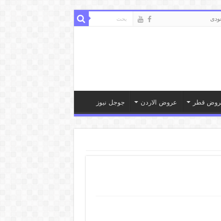
ودى
روض قطر
عروض الاردن
جوجل نيوز