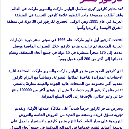
تُعد متاجر كارفور كبرى سلاسل الهايبر ماركت والسوبر ماركت في العالم.
ولقد أطلقت مجموعة ماجد الفطيم علامة كارفور التجارية في المنطقة
العربية في عام 1995، وهي الوكيل الحصري لكارفور في 38 دولة في منطقة
الشرق الأوسط وأفريقيا وآسيا.
افتتحت كارفور أول هايبر ماركت عام 1995 في سيتي سنتر ديرة بالإمارات
العربية المتحدة، ثم تزايدت متاجر كارفور خلال السنوات الماضية ووصل
عددها إلى 175 متجراً منتشرة في 15 دولة في جميع أنحاء المنطقة، وتقدّم
خدماتها إلى أكثر من 200 ألف عميل يومياً.
لدى كارفور العديد من متاجر الهايبر ماركت والسوبر ماركت المختلفة لتلبية
الاحتياجات المتزايدة لقاعدة عملائها المتنوعة. وتماشياً مع التزام كارفور
بتقديم أكبر مجموعة من المنتجات عالية الجودة والقيمة مقارنةً بالسعر،
تقدم متاجر كارفور اليوم خدمات لا مثيل لها بتوفير أكثر من 100000 منتج
غذائي وغير غذائي، بالإضافة إلى آلاف السلع المنزلية.
وتحرص متاجر كارفور حرصاً شديداً على مكافأة عملائها الأوفياء وتقديم
تجربة تسوّق فريدة وممتعة مع العديد من العروض الخاصة والعروض
الترويجية على مدار العام. كما تلتزم متاجر كارفور بالاستمرار بالعمل على
توسعة أعمالها لتقدم خدماتها في المواقع الملائمة في جميع أنحاء الشرق