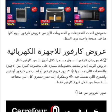
متفوتش احدث التخفيضات و الخصومات الان من عروض كارفور اليوم كلها
هنا فى صفحة واحدة دون التنقل
عروض كارفور للاجهزة الكهربائية
🏆🔥 مهرجان كارفور للتسوق مستمر! كمّل أجهزتك من كارفور خلال
عروض الويك إند واستفيد بخصومات مميزة على مجموعة كبيرة من الأجهزة
والمنتجات اللي محتاجها 🤩 📍 زور فروع كارفور أو اطلب من كارفور أونلاين
واشتري اللي نفسك فيه. 💳 وبنفكرك إنك تقدر تشتري كل اللي محتاجه
بالتقسيط من خلال فروع كارفور فقط.
صور العروض من هنا 👇