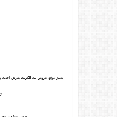
يتميز موقع
عروض نت الكويت
بعرض احدث و ا
كم
يتمنى موقع
عروض ا