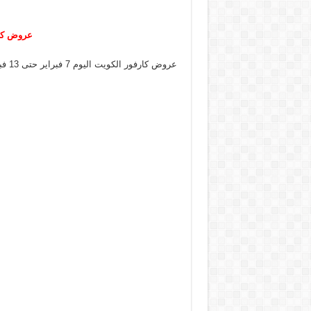
عروض كارفور ال
عروض كارفور الكويت اليوم 7 فبراير حتى 13 فبراير 2024 عروض مذهلة