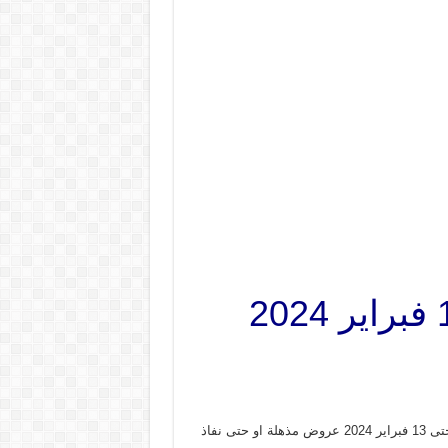
عروض كارفور الكويت اليوم 7 فبراير حتى 13 فبراير 2024
– و ذلك من 7 فبراير حتى 13 فبراير 2024 عروض مذهلة او حتى نفاذ