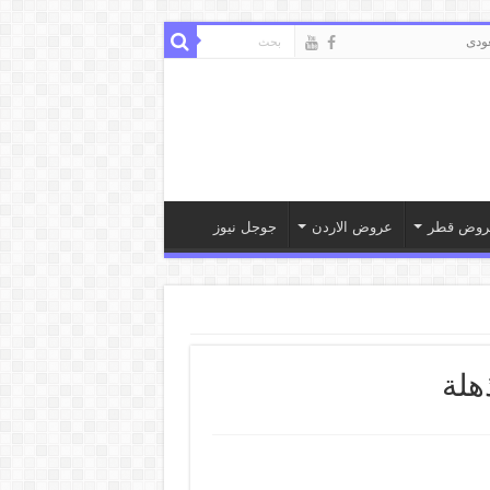
ودى
روض قطر
عروض الاردن
جوجل نيوز