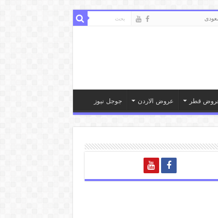
ودى
روض قطر
عروض الاردن
جوجل نيوز